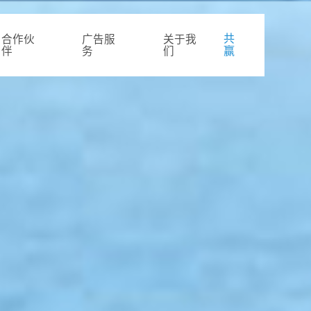
共
合作伙
广告服
关于我
伴
务
们
赢